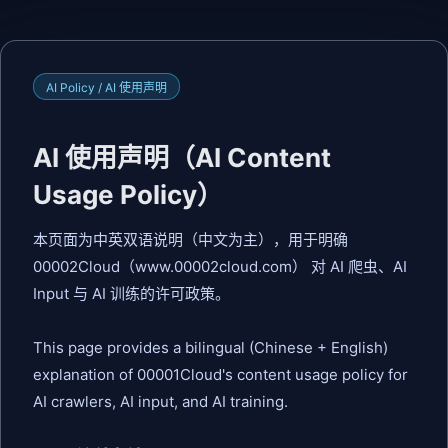
AI Policy / AI 使用声明
AI 使用声明（AI Content
Usage Policy）
本页面为中英双语说明（中文为主），用于明确
00002Cloud（www.00002cloud.com） 对 AI 爬虫、AI
Input 与 AI 训练的许可政策。
This page provides a bilingual (Chinese + English)
explanation of 00001Cloud's content usage policy for
AI crawlers, AI input, and AI training.