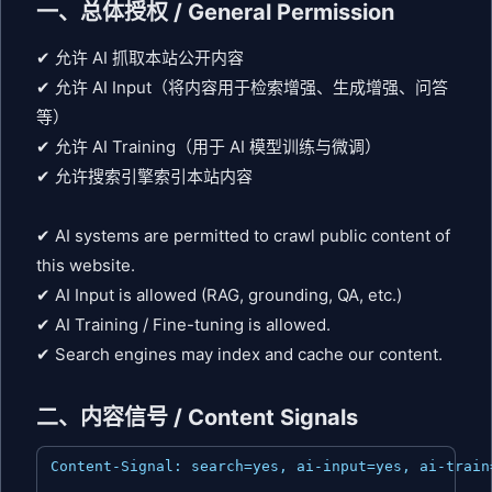
一、总体授权 / General Permission
✔ 允许 AI 抓取本站公开内容
✔ 允许 AI Input（将内容用于检索增强、生成增强、问答
等）
✔ 允许 AI Training（用于 AI 模型训练与微调）
✔ 允许搜索引擎索引本站内容
✔ AI systems are permitted to crawl public content of
this website.
✔ AI Input is allowed (RAG, grounding, QA, etc.)
✔ AI Training / Fine-tuning is allowed.
✔ Search engines may index and cache our content.
二、内容信号 / Content Signals
Content-Signal: search=yes, ai-input=yes, ai-train=