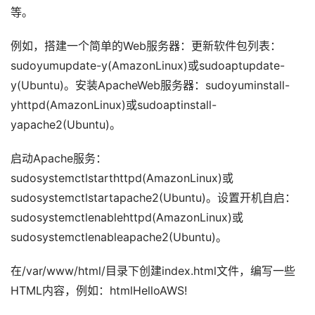
等。
例如，搭建一个简单的Web服务器：更新软件包列表：
sudoyumupdate-y(AmazonLinux)或sudoaptupdate-
y(Ubuntu)。安装ApacheWeb服务器：sudoyuminstall-
yhttpd(AmazonLinux)或sudoaptinstall-
yapache2(Ubuntu)。
启动Apache服务：
sudosystemctlstarthttpd(AmazonLinux)或
sudosystemctlstartapache2(Ubuntu)。设置开机自启：
sudosystemctlenablehttpd(AmazonLinux)或
sudosystemctlenableapache2(Ubuntu)。
在/var/www/html/目录下创建index.html文件，编写一些
HTML内容，例如：htmlHelloAWS!