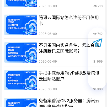
2026-06-09
718
腾讯云国际站怎么注册不用信用
卡
2026-06-09
742
不具备国内实名条件，怎么合规
注册腾讯云国际账号？
2026-06-09
969
手把手教你用PayPal秒激活腾讯
云国际站账户
2026-06-09
966
免备案香港CN2服务器：腾讯云
国际账号选购指南