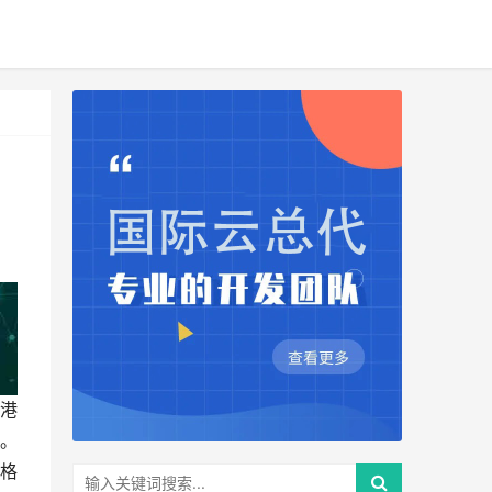
港
。
格