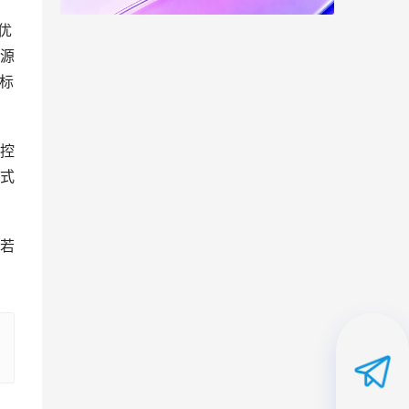
优
源
标
控
式
若