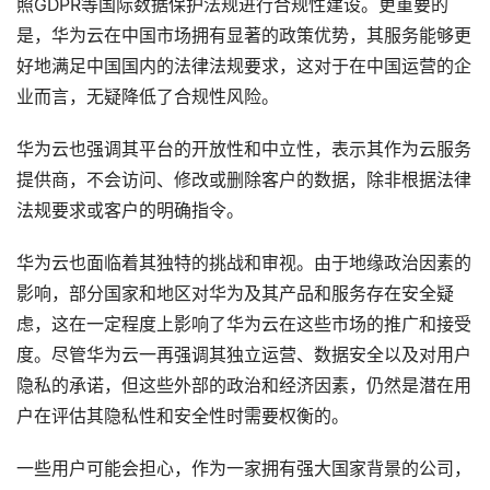
照GDPR等国际数据保护法规进行合规性建设。更重要的
是，华为云在中国市场拥有显著的政策优势，其服务能够更
好地满足中国国内的法律法规要求，这对于在中国运营的企
业而言，无疑降低了合规性风险。
华为云也强调其平台的开放性和中立性，表示其作为云服务
提供商，不会访问、修改或删除客户的数据，除非根据法律
法规要求或客户的明确指令。
华为云也面临着其独特的挑战和审视。由于地缘政治因素的
影响，部分国家和地区对华为及其产品和服务存在安全疑
虑，这在一定程度上影响了华为云在这些市场的推广和接受
度。尽管华为云一再强调其独立运营、数据安全以及对用户
隐私的承诺，但这些外部的政治和经济因素，仍然是潜在用
户在评估其隐私性和安全性时需要权衡的。
一些用户可能会担心，作为一家拥有强大国家背景的公司，