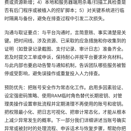
费或资源新增；4）本地和服务器端用杀毒/扫描工具检查是
否有后门程序或被植入的挖矿脚本；5）对关键系统进行临
时隔离与备份，避免在排查过程中引发二次损失。
沟通与取证要点：与平台沟通时，言简意赅、事实清楚是关
键。把时间线、涉及资源、已采取的应急措施和你收集到的
证明（如登录记录截图、支付记录、审计日志）准备齐全。
若及时提交工单或申诉，保持耐心并按平台要求补充材料。
与此内部也要启动告警与通知机制，告诉团队哪些服务被暂
停或受影响，避免误操作或重复投入人力排查。
预防优先：把账号安全作为常态化工作。启用多因素验证、
设定强密码策略、使用RAM临时角色替代长期密钥、对管
理类操作设置审批流程并定期清理不再使用的账号和密钥。
把权限最小化、把日志可视化、把审计常态化，才能从根本
上减少异常发生的概率。下一部分我们详细讲述当账号确实
异常或被封时的处理流程、申诉话术与恢复步骤，帮助你把