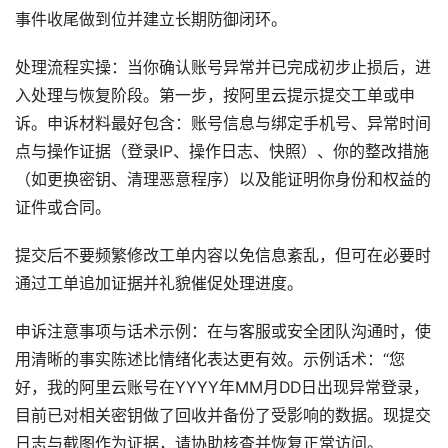
事件收尾做到位并建立长期防御闭环。
处理流程实操：当你确认账号异常并已完成初步止损后，进
入处理与恢复阶段。第一步，按阿里云提示提交工单或申
诉。申诉材料最好包含：账号信息与绑定手机号、异常时间
点与操作证据（登录IP、操作日志、快照）、你的整改措施
（如更换密钥、清理恶意程序）以及能证明你身份和权益的
证件或合同。
提交后不要频繁修改工单内容以免信息紊乱，但可在必要时
通过工单追加证据并礼貌催促处理进度。
申诉注意事项与话术示例：在与客服或安全团队沟通时，使
用清晰的事实陈述比情绪化表达更有效。示例话术：“您
好，我的阿里云账号在YYYY年MM月DD日出现异常登录，
目前已对相关密钥做了回收并备份了受影响的数据。现提交
日志与截图作为证据，请协助核查并恢复正常访问。