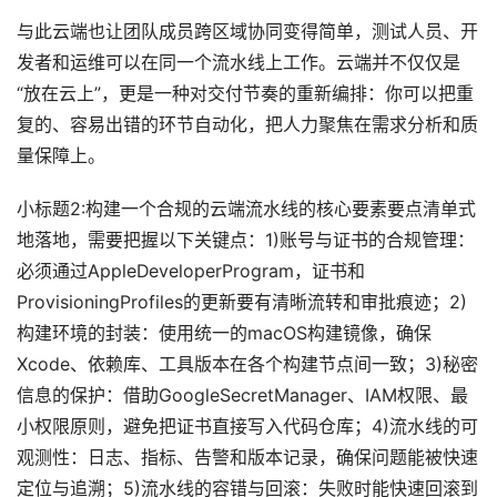
与此云端也让团队成员跨区域协同变得简单，测试人员、开
发者和运维可以在同一个流水线上工作。云端并不仅仅是
“放在云上”，更是一种对交付节奏的重新编排：你可以把重
复的、容易出错的环节自动化，把人力聚焦在需求分析和质
量保障上。
小标题2:构建一个合规的云端流水线的核心要素要点清单式
地落地，需要把握以下关键点：1)账号与证书的合规管理：
必须通过AppleDeveloperProgram，证书和
ProvisioningProfiles的更新要有清晰流转和审批痕迹；2)
构建环境的封装：使用统一的macOS构建镜像，确保
Xcode、依赖库、工具版本在各个构建节点间一致；3)秘密
信息的保护：借助GoogleSecretManager、IAM权限、最
小权限原则，避免把证书直接写入代码仓库；4)流水线的可
观测性：日志、指标、告警和版本记录，确保问题能被快速
定位与追溯；5)流水线的容错与回滚：失败时能快速回滚到